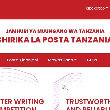
Kikokotoo
JAMHURI YA MUUNGANO WA TANZANIA
SHIRIKA LA POSTA TANZANI
Posta Kiganjani
Mawasiliano
FAQs
TTER WRITING
TRUSTWORT
MPETITION
AND RELIABL