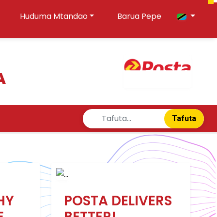
Huduma Mtandao
Barua Pepe
A
Tafuta
HY
POSTA DELIVERS
E
BETTER!