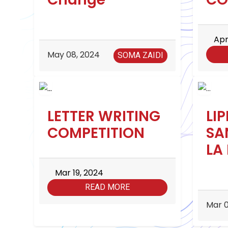
Apr
May 08, 2024
SOMA ZAIDI
LETTER WRITING
LI
COMPETITION
SA
LA
Mar 19, 2024
READ MORE
Mar 0