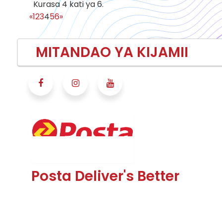
Kurasa 4 kati ya 6.
(current)
«
1
2
3
4
5
6
»
MITANDAO YA KIJAMII
Posta Deliver's Better