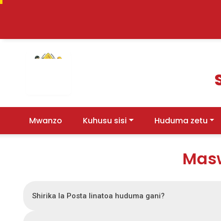
(current)
Mwanzo
Kuhusu sisi
Huduma zetu
Masw
Shirika la Posta linatoa huduma gani?