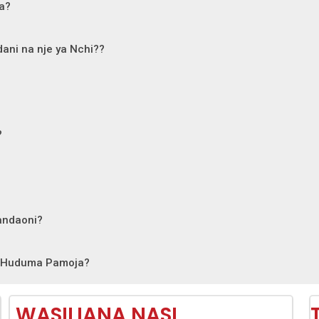
a?
ani na nje ya Nchi??
?
andaoni?
ha Huduma Pamoja?
WASILIANA NASI