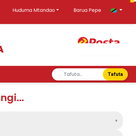
Huduma Mtandao
Barua Pepe
A
Tafuta
gi...