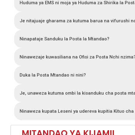
Huduma ya EMS ni moja ya Huduma za Shirika la Post
Je nitajuaje gharama za kutuma barua na vifurushi nd
Ninapataje Sanduku la Posta la Mtandao?
Ninawezaje kuwasiliana na Ofisi za Posta Nchi nzima
Duka la Posta Mtandao ni nini?
Je, unaweza kutuma ombi la kisanduku cha posta mt
Ninaweza kupata Leseni ya udereva kupitia Kituo c
MITANDAO YA KIJAMII