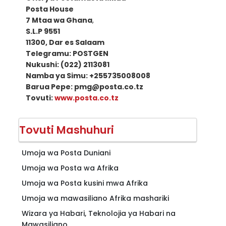
Posta House
7 Mtaa wa Ghana
,
S.L.P 9551
11300, Dar es Salaam
Telegramu: POSTGEN
Nukushi: (022) 2113081
Namba ya Simu: +255735008008
Barua Pepe: pmg@posta.co.tz
Tovuti:
www.posta.co.tz
Tovuti Mashuhuri
Umoja wa Posta Duniani
Umoja wa Posta wa Afrika
Umoja wa Posta kusini mwa Afrika
Umoja wa mawasiliano Afrika mashariki
Wizara ya Habari, Teknolojia ya Habari na
Mawasiliano