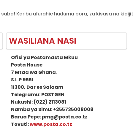
 saba! Karibu ufurahie huduma bora, za kisasa na kidiji
WASILIANA NASI
Ofisi ya Postamasta Mkuu
Posta House
7 Mtaa wa Ghana
,
S.L.P 9551
11300, Dar es Salaam
Telegramu: POSTGEN
Nukushi: (022) 2113081
Namba ya Simu: +255735008008
Barua Pepe: pmg@posta.co.tz
Tovuti:
www.posta.co.tz