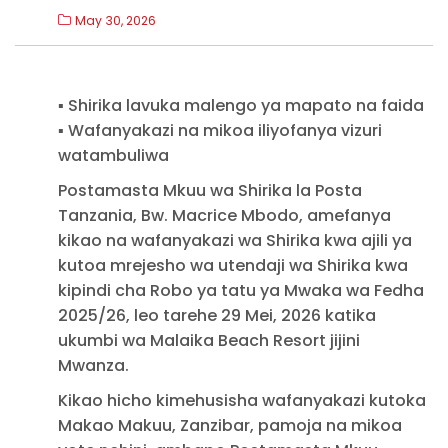
May 30, 2026
▪️ Shirika lavuka malengo ya mapato na faida
▪️ Wafanyakazi na mikoa iliyofanya vizuri
watambuliwa
Postamasta Mkuu wa Shirika la Posta
Tanzania, Bw. Macrice Mbodo, amefanya
kikao na wafanyakazi wa Shirika kwa ajili ya
kutoa mrejesho wa utendaji wa Shirika kwa
kipindi cha Robo ya tatu ya Mwaka wa Fedha
2025/26, leo tarehe 29 Mei, 2026 katika
ukumbi wa Malaika Beach Resort jijini
Mwanza.
Kikao hicho kimehusisha wafanyakazi kutoka
Makao Makuu, Zanzibar, pamoja na mikoa