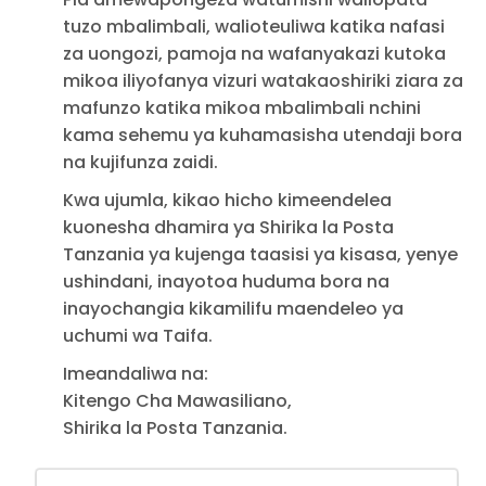
tuzo mbalimbali, walioteuliwa katika nafasi
za uongozi, pamoja na wafanyakazi kutoka
mikoa iliyofanya vizuri watakaoshiriki ziara za
mafunzo katika mikoa mbalimbali nchini
kama sehemu ya kuhamasisha utendaji bora
na kujifunza zaidi.
Kwa ujumla, kikao hicho kimeendelea
kuonesha dhamira ya Shirika la Posta
Tanzania ya kujenga taasisi ya kisasa, yenye
ushindani, inayotoa huduma bora na
inayochangia kikamilifu maendeleo ya
uchumi wa Taifa.
Imeandaliwa na:
Kitengo Cha Mawasiliano,
Shirika la Posta Tanzania.