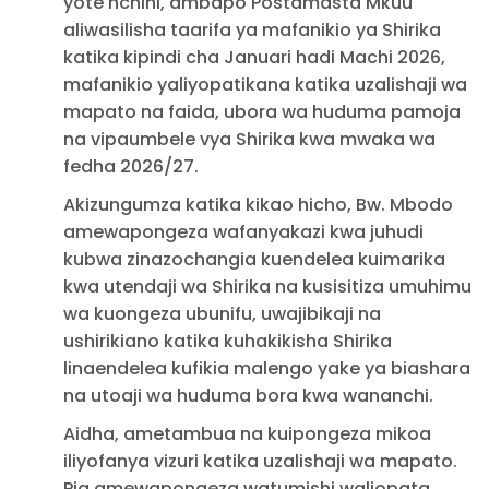
yote nchini, ambapo Postamasta Mkuu
aliwasilisha taarifa ya mafanikio ya Shirika
katika kipindi cha Januari hadi Machi 2026,
mafanikio yaliyopatikana katika uzalishaji wa
mapato na faida, ubora wa huduma pamoja
na vipaumbele vya Shirika kwa mwaka wa
fedha 2026/27.
Akizungumza katika kikao hicho, Bw. Mbodo
amewapongeza wafanyakazi kwa juhudi
kubwa zinazochangia kuendelea kuimarika
kwa utendaji wa Shirika na kusisitiza umuhimu
wa kuongeza ubunifu, uwajibikaji na
ushirikiano katika kuhakikisha Shirika
linaendelea kufikia malengo yake ya biashara
na utoaji wa huduma bora kwa wananchi.
Aidha, ametambua na kuipongeza mikoa
iliyofanya vizuri katika uzalishaji wa mapato.
Pia amewapongeza watumishi waliopata