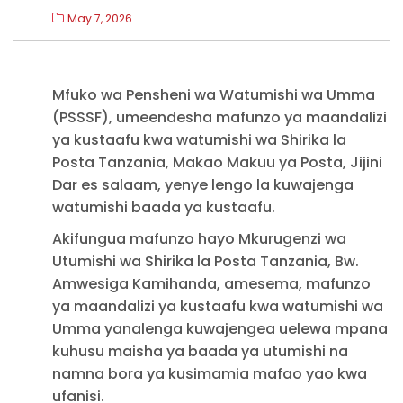
May 7, 2026
Mfuko wa Pensheni wa Watumishi wa Umma
(PSSSF), umeendesha mafunzo ya maandalizi
ya kustaafu kwa watumishi wa Shirika la
Posta Tanzania, Makao Makuu ya Posta, Jijini
Dar es salaam, yenye lengo la kuwajenga
watumishi baada ya kustaafu.
Akifungua mafunzo hayo Mkurugenzi wa
Utumishi wa Shirika la Posta Tanzania, Bw.
Amwesiga Kamihanda, amesema, mafunzo
ya maandalizi ya kustaafu kwa watumishi wa
Umma yanalenga kuwajengea uelewa mpana
kuhusu maisha ya baada ya utumishi na
namna bora ya kusimamia mafao yao kwa
ufanisi.