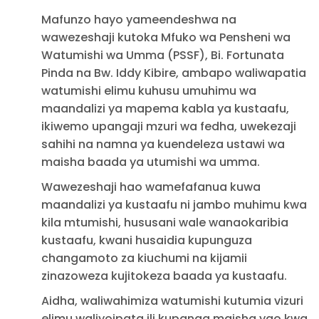
Mafunzo hayo yameendeshwa na
wawezeshaji kutoka Mfuko wa Pensheni wa
Watumishi wa Umma (PSSF), Bi. Fortunata
Pinda na Bw. Iddy Kibire, ambapo waliwapatia
watumishi elimu kuhusu umuhimu wa
maandalizi ya mapema kabla ya kustaafu,
ikiwemo upangaji mzuri wa fedha, uwekezaji
sahihi na namna ya kuendeleza ustawi wa
maisha baada ya utumishi wa umma.
Wawezeshaji hao wamefafanua kuwa
maandalizi ya kustaafu ni jambo muhimu kwa
kila mtumishi, hususani wale wanaokaribia
kustaafu, kwani husaidia kupunguza
changamoto za kiuchumi na kijamii
zinazoweza kujitokeza baada ya kustaafu.
Aidha, waliwahimiza watumishi kutumia vizuri
elimu waliyoipata ili kupanga maisha yao kwa