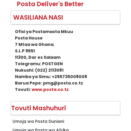
Posta Deliver's Better
WASILIANA NASI
Ofisi ya Postamasta Mkuu
Posta House
7 Mtaa wa Ghana
,
S.L.P 9551
11300, Dar es Salaam
Telegramu: POSTGEN
Nukushi: (022) 2113081
Namba ya Simu: +255735008008
Barua Pepe: pmg@posta.co.tz
Tovuti:
www.posta.co.tz
Tovuti Mashuhuri
Umoja wa Posta Duniani
Umoja wa Posta wa Afrika