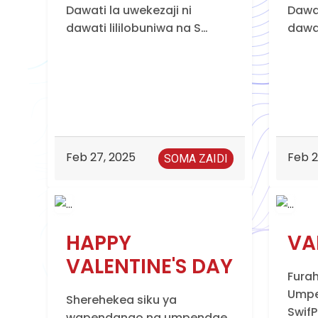
Dawati la uwekezaji ni
Dawat
dawati lililobuniwa na S…
dawat
Feb 27, 2025
Feb 2
SOMA ZAIDI
HAPPY
VA
VALENTINE'S DAY
Furah
Umpe
Sherehekea siku ya
SwifP
wapendanao na umpendae