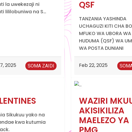
QSF
i la uwekezaji ni
i lililobuniwa na S…
TANZANIA YASHINDA
UCHAGUZI KITI CHA BO
MFUKO WA UBORA WA
HUDUMA (QSF) WA U
WA POSTA DUNIANI
7, 2025
Feb 22, 2025
SOMA ZAIDI
SOMA
LENTINES
WAZIRI MKU
AKISIKILIZA
ia Sikukuu yako na
MAELEZO YA
ndae kwa kutumia
PMG
ack.