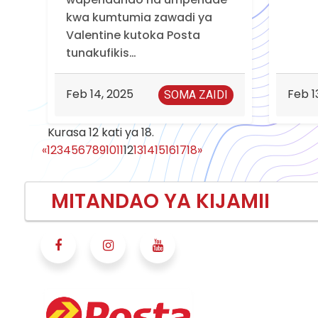
kwa kumtumia zawadi ya
Valentine kutoka Posta
tunakufikis…
Feb 14, 2025
Feb 1
SOMA ZAIDI
Kurasa 12 kati ya 18.
(current)
«
1
2
3
4
5
6
7
8
9
10
11
12
13
14
15
16
17
18
»
MITANDAO YA KIJAMII