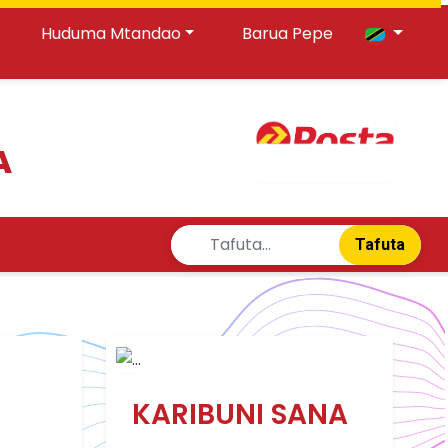
Huduma Mtandao
Barua Pepe
A
Tafuta
KARIBUNI SANA