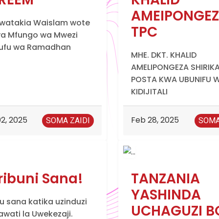
AMEIPONGE
watakia Waislam wote
TPC
 ya Mfungo wa Mwezi
ufu wa Ramadhan
MHE. DKT. KHALID
AMELIPONGEZA SHIRIKA
POSTA KWA UBUNIFU 
KIDIJITALI
2, 2025
Feb 28, 2025
SOMA ZAIDI
SOMA
ribuni Sana!
TANZANIA
YASHINDA
u sana katika uzinduzi
UCHAGUZI B
wati la Uwekezaji.