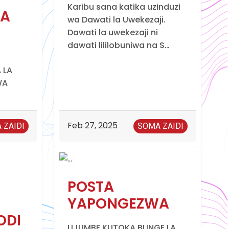
Karibu sana katika uzinduzi
ZA
wa Dawati la Uwekezaji.
Dawati la uwekezaji ni
dawati lililobuniwa na S…
 LA
WA
Feb 27, 2025
 ZAIDI
SOMA ZAIDI
POSTA
YAPONGEZWA
ODI
UJUMBE KUTOKA BUNGE LA